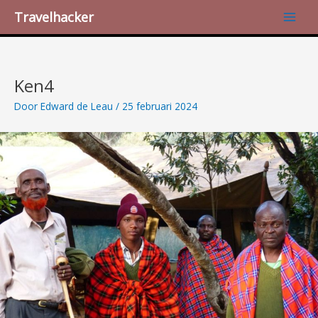
Ga
Bericht
Main
Travelhacker
naar
navigatie
Men
de
inhoud
Ken4
Door
Edward de Leau
/
25 februari 2024