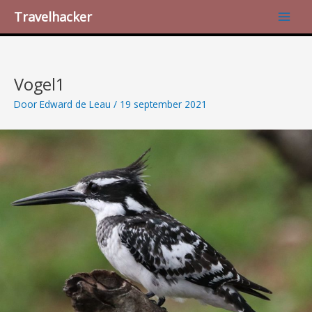
Ga
Bericht
Main
Travelhacker
naar
navigatie
Men
de
inhoud
Vogel1
Door
Edward de Leau
/
19 september 2021