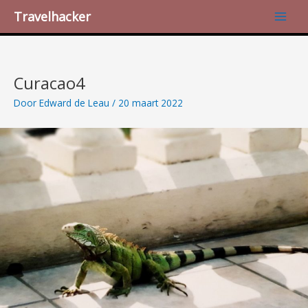
Ga
Bericht
Main
Travelhacker
naar
navigatie
Men
de
inhoud
Curacao4
Door
Edward de Leau
/
20 maart 2022