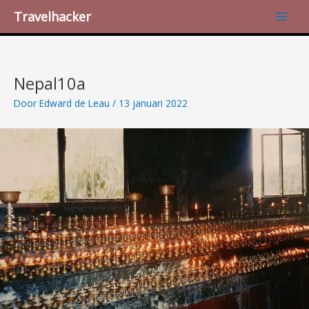
Ga
Bericht
Main
Travelhacker
naar
navigatie
Men
de
inhoud
Nepal10a
Door
Edward de Leau
/
13 januari 2022